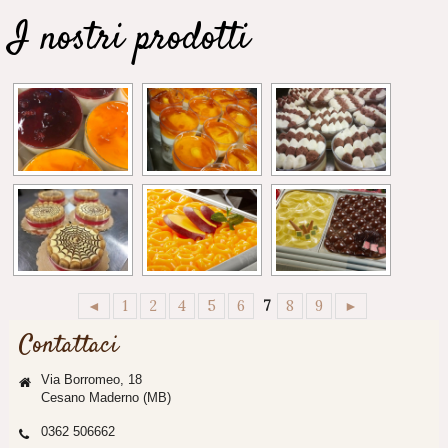
I nostri prodotti
◄
1
2
4
5
6
7
8
9
►
Contattaci
Via Borromeo, 18
Cesano Maderno (MB)
0362 506662