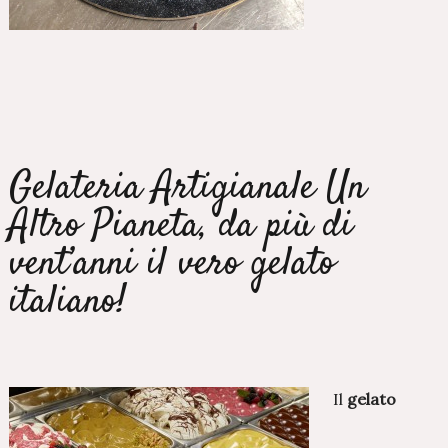
Gelateria Artigianale Un
Altro Pianeta, da più di
vent’anni il vero gelato
italiano!
Il
gelato