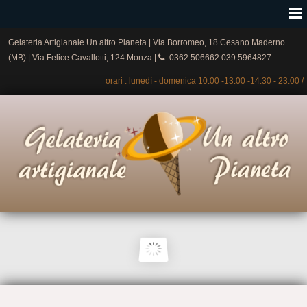
Gelateria Artigianale Un altro Pianeta | Via Borromeo, 18 Cesano Maderno
(MB) | Via Felice Cavallotti, 124 Monza |
0362 506662 039 5964827
orari : lunedì - domenica 10:00 -13:00 -14:30 - 23.00 /