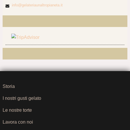
info@gelateriaunaltropianeta.it
Storia
I nostri gusti gelato
Le nostre torte
Lavora con noi