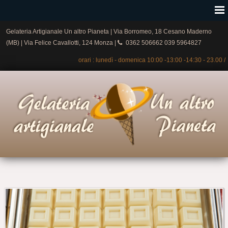
Gelateria Artigianale Un altro Pianeta | Via Borromeo, 18 Cesano Maderno
(MB) | Via Felice Cavallotti, 124 Monza |
0362 506662 039 5964827
orari : lunedì - domenica 10:00 -13:00 -14:30 - 23.00 /